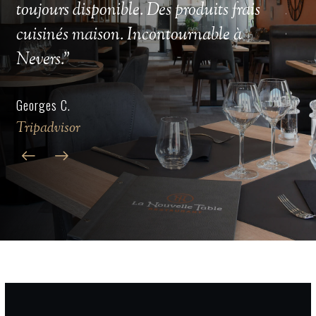
toujours disponible. Des produits frais
sont
cuisinés maison. Incontournable à
reco
Nevers."
à pr
Georges C.
Marie
Tripadvisor
Tripa