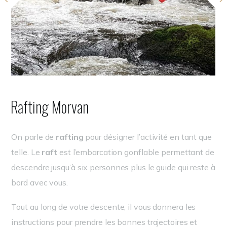
Rafting Morvan
On parle de
rafting
pour désigner l’activité en tant que
telle. Le
raft
est l’embarcation gonflable permettant de
descendre jusqu’à six personnes plus le guide qui reste à
bord avec vous.
Tout au long de votre descente, il vous donnera les
instructions pour prendre les bonnes trajectoires et