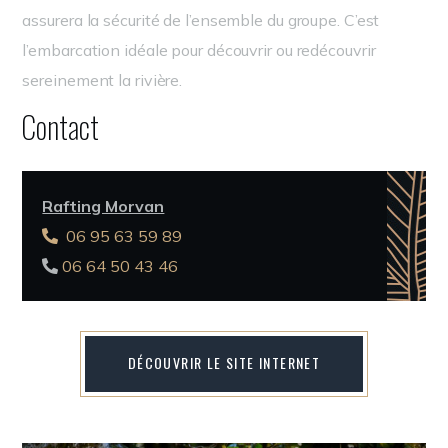
assurera la sécurité de l’ensemble du groupe. C’est
l’embarcation idéale pour découvrir ou redécouvrir
sereinement la rivière.
Contact
Rafting Morvan
06 95 63 59 89
06 64 50 43 46
DÉCOUVRIR LE SITE INTERNET